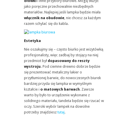
ołówki
i inne przybory biurowe. Mogą służyć
jako poręczne przechowalnie niezbędnych
materiałów. Najlepiej jeśli lampka będzie miała
włącznik na obudowie
, nie chcesz za każdym
razem schylać się do kabla.
Estetyka
Nie oszukujmy się – często biurko jest wizytówką
profesjonalisty, więc zadbaj by stojący na niej
przedmiot był
dopasowany do reszty
wystroju.
Pod ciemne drewno dobrze będzie
się prezentować metaliczny lakier o
przytłumionej barwie, do nowoczesnych biurek
bardziej przyda się lampka w wymyślnym
kształcie i
o matowych barwach
. Zawsze
warto by było to urządzenie wykonane z
solidnego materiału, tandeta będzie się rzucać w
oczy. Szeroki wybór lampek na dowolne
potrzeby znajdziesz
tutaj
.